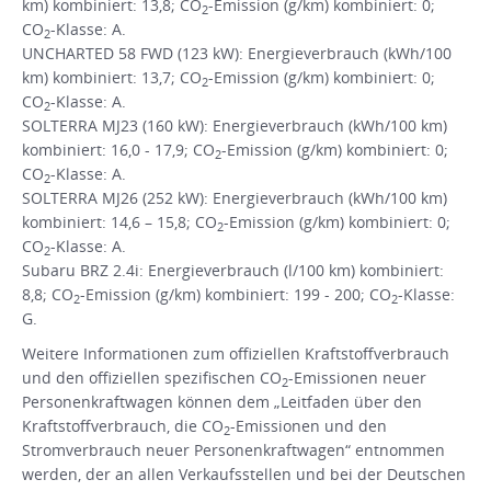
km) kombiniert: 13,8; CO
-Emission (g/km) kombiniert: 0;
2
CO
-Klasse: A.
2
UNCHARTED 58 FWD (123 kW): Energieverbrauch (kWh/100
km) kombiniert: 13,7; CO
-Emission (g/km) kombiniert: 0;
2
CO
-Klasse: A.
2
SOLTERRA MJ23 (160 kW): Energieverbrauch (kWh/100 km)
kombiniert: 16,0 - 17,9; CO
-Emission (g/km) kombiniert: 0;
2
CO
-Klasse: A.
2
SOLTERRA MJ26 (252 kW): Energieverbrauch (kWh/100 km)
kombiniert: 14,6 – 15,8; CO
-Emission (g/km) kombiniert: 0;
2
CO
-Klasse: A.
2
Subaru BRZ 2.4i: Energieverbrauch (l/100 km) kombiniert:
8,8; CO
-Emission (g/km) kombiniert: 199 - 200; CO
-Klasse:
2
2
G.
Weitere Informationen zum offiziellen Kraftstoffverbrauch
und den offiziellen spezifischen CO
-Emissionen neuer
2
Personenkraftwagen können dem „Leitfaden über den
Kraftstoffverbrauch, die CO
-Emissionen und den
2
Stromverbrauch neuer Personenkraftwagen“ entnommen
werden, der an allen Verkaufsstellen und bei der Deutschen