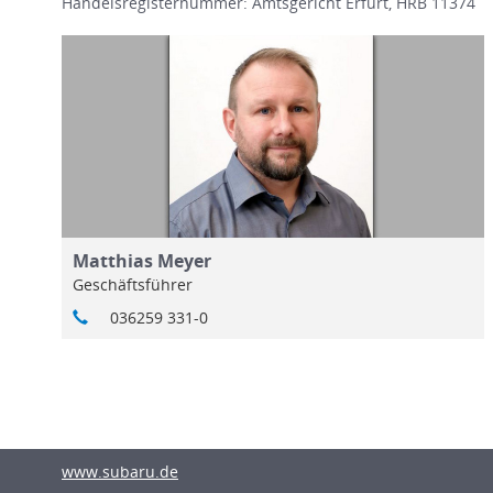
Handelsregisternummer: Amtsgericht Erfurt, HRB 11374
Matthias Meyer
Geschäftsführer
036259 331-0
www.subaru.de