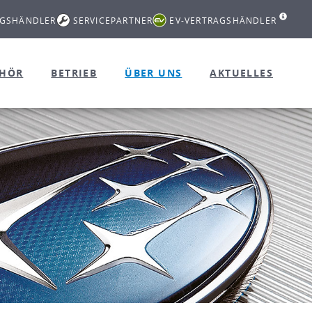
AGSHÄNDLER
SERVICEPARTNER
EV-VERTRAGSHÄNDLER
EHÖR
BETRIEB
ÜBER UNS
AKTUELLES